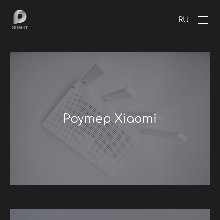
RU
Роутер Xiaomi